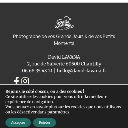
Photographe de vos Grands Jours & de vos Petits
Moments
David LAVANA
2, rue de Salverte 60500 Chantilly
06 68 35 43 21
|
hello@david-lavana.fr
Rejoins le côté obscur, on a des cookies !
Ce site utilise des cookies pour vous offrir la meilleure
David
Mariage
Famille
Blog
expérience de navigation.
Vous pouvez en savoir plus sur les cookies que nous utilisons
ou les désactiver dans
paramètres
.
Politique de confidentialité
Mentions légales
Accepter
Rejeter